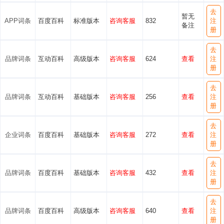
去
暂无
APP词条
百度百科
标准版本
咨询客服
832
注
备注
册
去
品牌词条
互动百科
高级版本
咨询客服
624
查看
注
册
去
品牌词条
互动百科
基础版本
咨询客服
256
查看
注
册
去
企业词条
百度百科
基础版本
咨询客服
272
查看
注
册
去
品牌词条
百度百科
基础版本
咨询客服
432
查看
注
册
去
品牌词条
百度百科
高级版本
咨询客服
640
查看
注
册