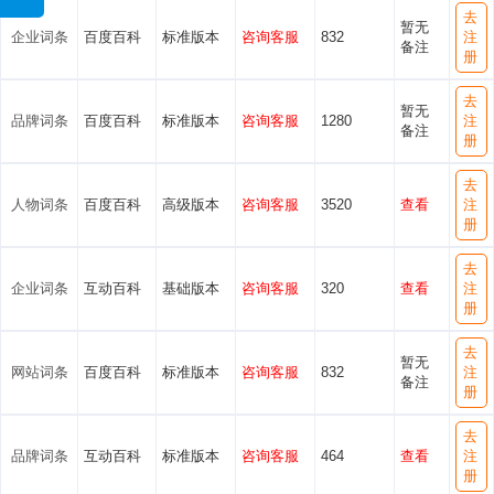
去
暂无
企业词条
百度百科
标准版本
咨询客服
832
注
备注
册
去
暂无
品牌词条
百度百科
标准版本
咨询客服
1280
注
备注
册
去
人物词条
百度百科
高级版本
咨询客服
3520
查看
注
册
去
企业词条
互动百科
基础版本
咨询客服
320
查看
注
册
去
暂无
网站词条
百度百科
标准版本
咨询客服
832
注
备注
册
去
品牌词条
互动百科
标准版本
咨询客服
464
查看
注
册