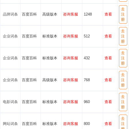
去
品牌词条
百度百科
高级版本
咨询客服
1248
查看
注
册
去
企业词条
百度百科
标准版本
咨询客服
512
查看
注
册
去
企业词条
百度百科
标准版本
咨询客服
432
查看
注
册
去
企业词条
百度百科
高级版本
咨询客服
768
查看
注
册
去
电影词条
百度百科
标准版本
咨询客服
960
查看
注
册
去
网站词条
百度百科
标准版本
咨询客服
800
查看
注
册