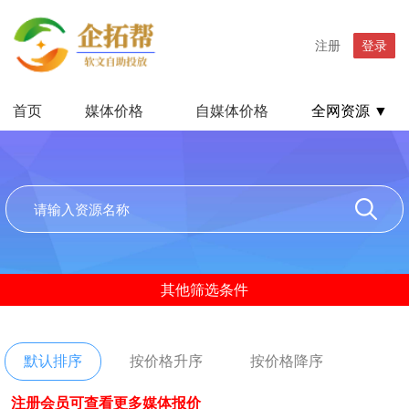
注册
登录
首页
媒体价格
自媒体价格
全网资源 ▼
其他筛选条件
默认排序
按价格升序
按价格降序
注册会员可查看更多媒体报价