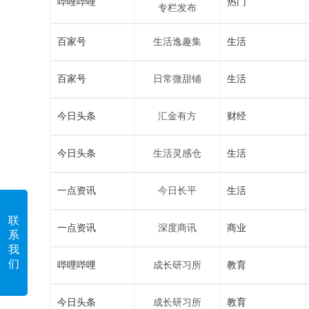
哔哩哔哩
热门
专栏发布
百家号
生活逸趣集
生活
百家号
日常微甜铺
生活
今日头条
汇金有方
财经
今日头条
生活灵感仓
生活
一点资讯
今日长平
生活
联
一点资讯
深度商讯
商业
系
我
们
哔哩哔哩
成长研习所
教育
今日头条
成长研习所
教育