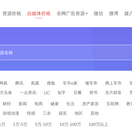
资源价格
自媒体价格
全网广告资源
微信
微博
媒
贴吧
论坛
文案代写
小红书
企业问答
百度百科
短视频
网易
腾讯
凤凰
搜狐
车市e家
懂车帝
网上车市
方头条
一点资讯
知乎
豆瓣
简书
东方财富
UC
财经
新闻
电商
健康
生活
房产家居
互联网
教
游戏动漫
情感
三农
搞笑
地区
其他
-1万
1万-5万
5万-10万
10万-100万
100万以上