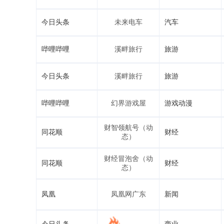
今日头条
未来电车
汽车
哔哩哔哩
溪畔旅行
旅游
今日头条
溪畔旅行
旅游
哔哩哔哩
幻界游戏屋
游戏动漫
财智领航号（动
同花顺
财经
态）
财经冒泡舍（动
同花顺
财经
态）
凤凰
凤凰网广东
新闻