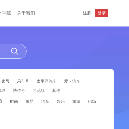
介学院
关于我们
注册
登录
车家号
易车号
太平洋汽车
爱卡汽车
雪球
快传号
同花顺
其他
育
时尚
母婴
汽车
娱乐
旅游
职场