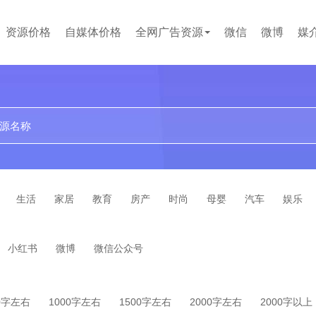
资源价格
自媒体价格
全网广告资源
微信
微博
媒
贴吧
论坛
文案代写
小红书
企业问答
百度百科
短视频
生活
家居
教育
房产
时尚
母婴
汽车
娱乐
小红书
微博
微信公众号
0字左右
1000字左右
1500字左右
2000字左右
2000字以上