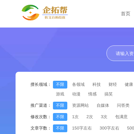
首页
擅长领域：
不限
各领域
科技
财经
健康
游戏
动漫
情感
搞笑
推广渠道：
不限
资源网站
自媒体
问答类
修改次数：
不限
1次
2次
3次
包满意
文章字数：
不限
150字左右
300字左右
50