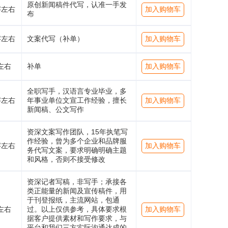
原创新闻稿件代写，认准一手发
字左右
加入购物车
布
字左右
文案代写（补单）
加入购物车
左右
补单
加入购物车
全职写手，汉语言专业毕业，多
字左右
年事业单位文宣工作经验，擅长
加入购物车
新闻稿、公文写作
资深文案写作团队，15年执笔写
作经验，曾为多个企业和品牌服
字左右
加入购物车
务代写文案，要求明确明确主题
和风格，否则不接受修改
资深记者写稿，非写手；承接各
类正能量的新闻及宣传稿件，用
于刊登报纸，主流网站，包通
左右
过。以上仅供参考，具体要求根
加入购物车
据客户提供素材和写作要求，与
平台和我们三方实际沟通达成的